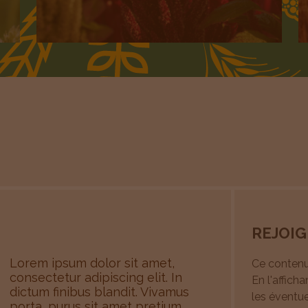
REJOIG
Lorem ipsum dolor sit amet,
Ce conten
consectetur adipiscing elit. In
En l'affich
dictum finibus blandit. Vivamus
les éventue
porta, purus sit amet pretium