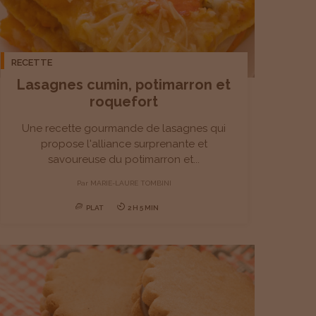
i
w
n
n
i
d
d
n
o
RECETTE
o
d
w
Lasagnes cumin, potimarron et
roquefort
w
o
)
)
w
Une recette gourmande de lasagnes qui
propose l'alliance surprenante et
)
savoureuse du potimarron et...
Par
MARIE-LAURE TOMBINI
PLAT
2 H 5 MIN