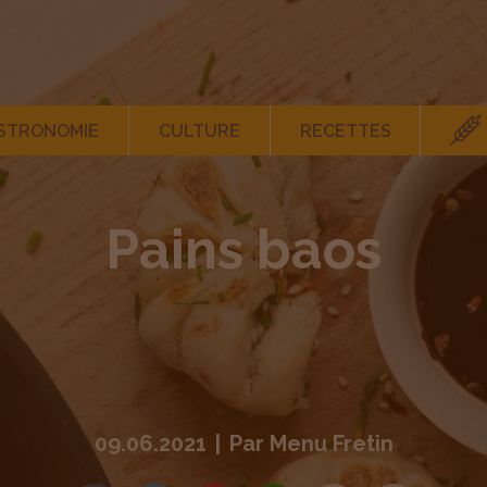
STRONOMIE
CULTURE
RECETTES
Pains baos
09.06.2021
|
Par
Menu Fretin