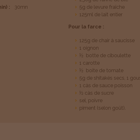
k
(
s
p
e
e
in) :
30mn
5g de levure fraîche
(
n
t
(
w
w
125ml de lait entier
n
e
(
n
w
w
e
w
n
e
i
i
Pour la farce :
w
w
e
w
n
n
125g de chair à saucisse
w
i
w
w
d
d
1 oignon
i
n
w
i
o
o
½ botte de ciboulette
n
d
i
n
w
w
1 carotte
d
o
n
d
)
)
½ boite de tomate
5g de shitakés secs, 1 gous
o
w
d
o
1 càs de sauce poisson
w
)
o
w
½ càs de sucre
)
w
)
sel, poivre
)
piment (selon goût).