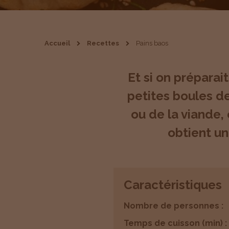
Fil
Accueil
Recettes
Pains baos
d'Ariane
Et si on préparai
petites boules d
ou de la viande, 
obtient un
Caractéristiques
Nombre de personnes :
Temps de cuisson (min) :