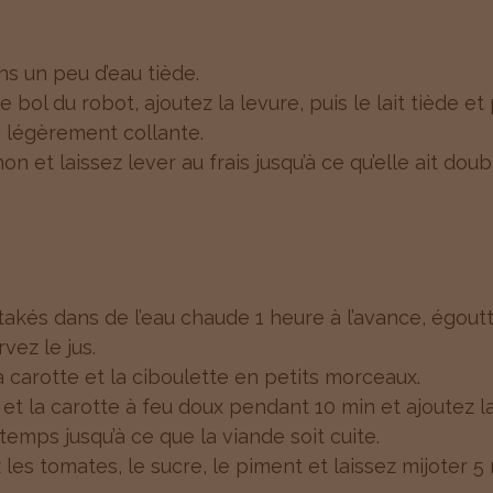
ns un peu d’eau tiède.
e bol du robot, ajoutez la levure, puis le lait tiède et
légèrement collante.
n et laissez lever au frais jusqu’à ce qu’elle ait dou
takés dans de l’eau chaude 1 heure à l’avance, égout
vez le jus.
 la carotte et la ciboulette en petits morceaux.
n et la carotte à feu doux pendant 10 min et ajoutez la
mps jusqu’à ce que la viande soit cuite.
 les tomates, le sucre, le piment et laissez mijoter 5 