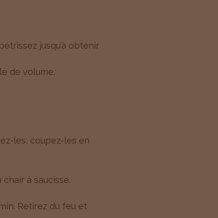
 pétrissez jusqu’à obtenir
blé de volume.
tez-les, coupez-les en
 chair à saucisse.
min. Retirez du feu et